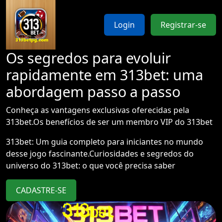
Login
Registrar-se
Os segredos para evoluir
rapidamente em 313bet: uma
abordagem passo a passo
Conheça as vantagens exclusivas oferecidas pela
313bet.Os benefícios de ser um membro VIP do 313bet
313bet: Um guia completo para iniciantes no mundo
desse jogo fascinante.Curiosidades e segredos do
universo do 313bet: o que você precisa saber
CADASTRE-SE