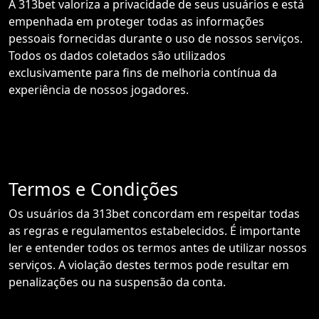
A 313bet valoriza a privacidade de seus usuários e está
empenhada em proteger todas as informações
pessoais fornecidas durante o uso de nossos serviços.
Todos os dados coletados são utilizados
exclusivamente para fins de melhoria contínua da
experiência de nossos jogadores.
Termos e Condições
Os usuários da 313bet concordam em respeitar todas
as regras e regulamentos estabelecidos. É importante
ler e entender todos os termos antes de utilizar nossos
serviços. A violação destes termos pode resultar em
penalizações ou na suspensão da conta.